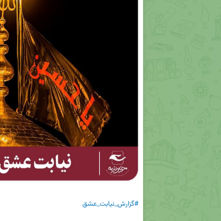
#گزارش_نیابت_عشق