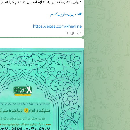
#خیر_را_جاری_کنیم
https://eitaa.com/kheyrine
1
۷:۲۱