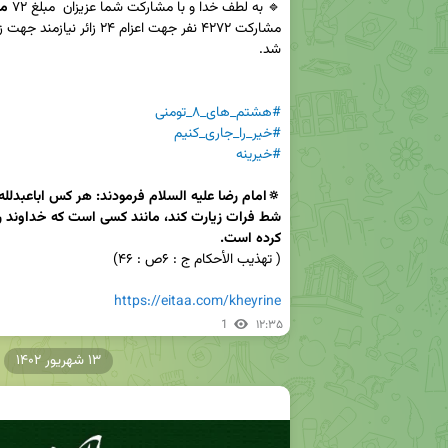
🔹 به لطف خدا و با مشارکت شما عزیزان  مبلغ ۷۲
 م
#هشتم_های_۸_تومنی
#خیر_را_جاری_کنیم
#خیرینه
کرده است.
https://eitaa.com/kheyrine
1
۱۲:۳۵
۱۳ شهریور ۱۴۰۲