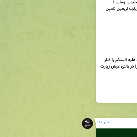
یلیون تومان
 با 
مشارکت ۴۲۷۲ نفر جهت اعزام ۲۴ زائر نیازمند جهت زیارت اربعین تامین 
🔅امام رضا علیه السلام فرمودند: هر کس اباعبدلله علیه السلام را کنار 
شط فرات زیارت کند، مانند کسی است که خداوند را در بالای عرش زیارت 
خیرینه