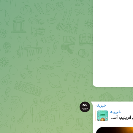
خیرینه
خیرینه
#هشتم_های_۸_تومانی 🍃هشتمین آسمان را ما می آفرینیم؛ آسمانی از مهر و بخشش 🔹#نیابت_عشق ▫️شاید خیلی ا