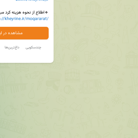
🔹اطلاع از نحوه هزینه کرد م

://kheyrine.ir/moqararat/
مشاهده در ایت
چندسکویی
داغ‌ترین‌ها