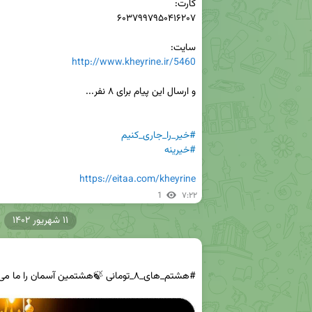
سایت:

http://www.kheyrine.ir/5460
#خیر_را_جاری_کنیم
#خیرینه
https://eitaa.com/kheyrine
1
۷:۲۲
۱۱ شهریور ۱۴۰۲