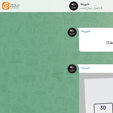
خیرینه
3.8هزار دنبال‌کننده
خیرینه
🙏🏻
خیرینه