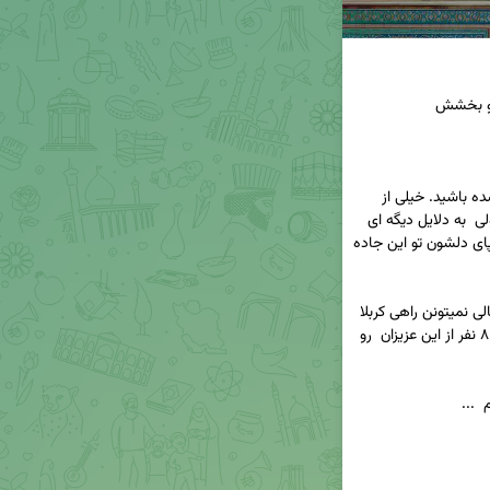
▫️شاید خیلی از شما عزیزان راهی  پیاده روی اربعین شده باشید. خیلی از 
عزیزان هم به لطف خدا از لحاظ مالی مشکلی ندارند ولی  به دلایل دیگه ای 
نمی تونن راهی این سفر نورانی بشن. اما می تونن با پای دلشون تو این جاده 
🔺 ما تو خیرینه افرادی رو داریم که به خاطر مشکل مالی نمیتونن راهی کربلا 
بشن. با توجه به ایام اربعین حسینی (ع) قصد داریم ۸ نفر از این عزیزان  رو 