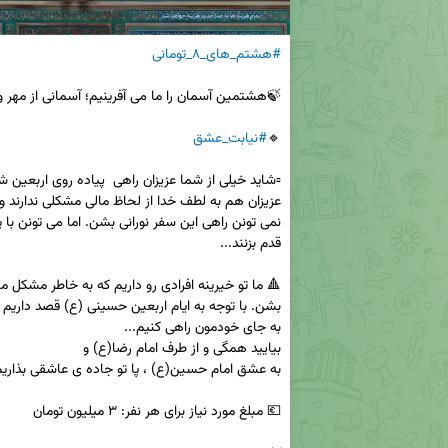
#هشتم_های_۸_تومانی
🔹
#نیابت_عشق