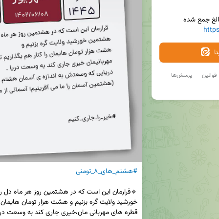
بالغ جمع شده
https
ا
قوانین
پرسش‌ها
#هشتم_های_۸_تومنی