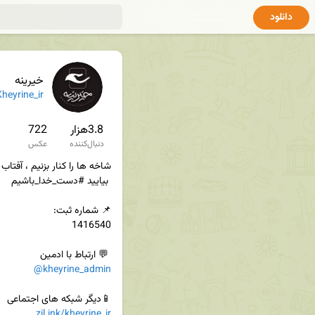
دانلود
خیرینه
heyrine_ir
3.8هزار
722
دنبال‌کننده
عکس
 💬 ارتباط با ادمین

@kheyrine_admin
📱دیگر شبکه های اجتماعی

zil.ink/kheyrine_ir