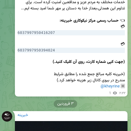
خدمات مختلف به مردم عزیز و مدافعین امنیت کرده است. برای 
👈 
حساب رسمی مرکز نیکوکاری خیرینه:
💳 
6037997950416207
💳 
6037997950394024
(جهت کپی شماره کارت، روی آن کلیک کنید.)
@kheyrine
🆔 
1
۲:۲۲
۳ فروردین
خیرینه