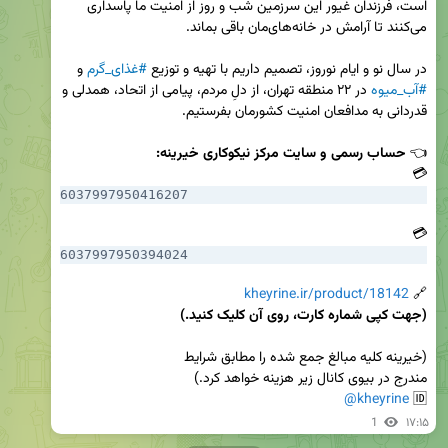
است، فرزندان غیور این سرزمین شب و روز از امنیت ما پاسداری 
در سال نو و ایام نوروز، تصمیم داریم با تهیه و توزیع 
#غذای_گرم
 و 
#آب_میوه
 در ۲۲ منطقه تهران، از دلِ مردم، پیامی از اتحاد، همدلی و 
👈 
حساب رسمی و سایت مرکز نیکوکاری خیرینه:
💳 
6037997950416207
💳 
6037997950394024
kheyrine.ir/product/18142
🔗 
(جهت کپی شماره کارت، روی آن کلیک کنید.)
@kheyrine
🆔 
1
۱۷:۱۵