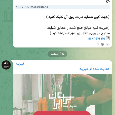
💳 
6037997950394024
(جهت کپی شماره کارت، روی آن کلیک کنید.)
@kheyrine
🆔 
1
۹:۲
۲۵ اسفند
خیرینه
هدایت شده از
خیرینه