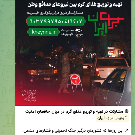
🔴 
مشارکت در تهیه و توزیع غذای گرم در میان حافظان امنیت
#پویش_برای_ایران
📌 این روزها که کشورمان درگیر جنگ تحمیلی و فشارهای دشمن 