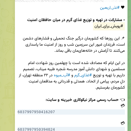
🖤 
#نذر_اربعین
▫️ 
مشارکت در تهیه و توزیع غذای گرم در میان حافظان امنیت
#پویش_برای_ایران
📌 این روزها که کشورمان درگیر جنگ تحمیلی و فشارهای دشمن 
است، فرزندان غیور این سرزمین شب و روز از امنیت ما پاسداری 
در این ایام که مصادف شده است با چهلمین روز شهادت امام 
مسلمین و شهدای دانش آموز مدرسه شجره طیبه میناب، تصمیم 
داریم با تهیه و توزیع 
#غذای_گرم
 و 
#آب_میوه
 در ۲۲ منطقه تهران، از 
دلِ مردم، پیامی از اتحاد، همدلی و قدردانی به مدافعان امنیت 
👈 
حساب رسمی مرکز نیکوکاری خیرینه و سایت:
💳 
6037997950416207
💳 
6037997950394024