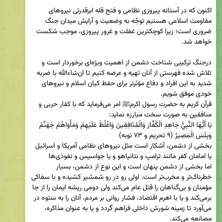
اکنون که در آستانه پیروزی نظامی و فتح قله ابرقدرتی نیروهای 
مقاومت اسلامی هستیم توجّه به وضعیت و آرایش میدان جنگ 
ضروری است؛ زیرا کوچکترین غفلت و غرور پیروزی، موجب شکست 
درجنگ ترکیبی شناخت دشمن از اهمیت ویژه‌ای برخوردار است و 
تلاش شده فهرستی از آنان تهیه و عرضه کنیم تا ان‌شاءالله با ضربه 
شدید به این افراد و دفاع مؤثرتر برای حفظ کیان اسلام و نیروهای 
قرآن کریم به حضرت رسول اکرمﷺ امر می‌فرماید که با کفار حربی و 
يَا أَيُّهَا النَّبِيُّ جَاهِدِ الْكُفَّارَ وَالْمُنَافِقِينَ وَاغْلُظْ عَلَيْهِمْ وَمَأْوَاهُمْ جَهَنَّمُ 
بخشی از دشمن، آشکار است مثل نیروهای نظامی آمریکا و اسرائیل 
اما بخشی از دشمن پنهان است و این نوع از دشمن، بسیار 
خطرناک‌تر و مخرب‌تر است. اولی رو در رو شمشیر کشیده و با سفاکی 
مؤمنان و بی‌گناهان را قتل عام می‌کند ولی دومی ریشه ایمان را از جا 
برمی‌کند و یا با اهرم اقتصاد، فشار روانی بر مردم، آنان را به ستوه در 
می‌آورد تا زمینه شورش داخلی فراهم گردد و یا به عنوان مذاکره، 