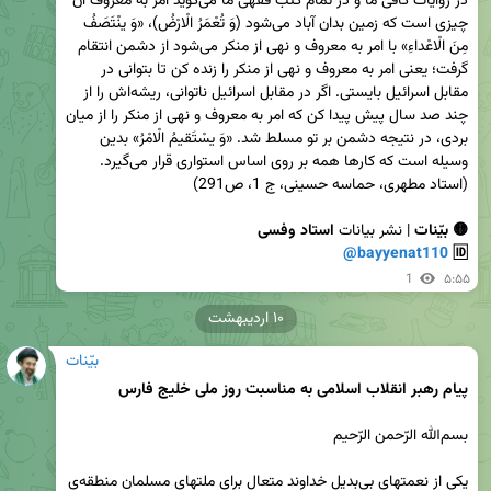
در روایات کافی ما و در تمام کتب فقهی ما می‌گوید امر به معروف آن 
چیزی است که زمین بدان آباد می‌شود (وَ تُعْمَرُ الْارْضُ)، «وَ ینْتَصَفُ 
مِنَ الْاعْداءِ» با امر به معروف و نهی از منکر می‌شود از دشمن انتقام 
گرفت؛ یعنی امر به معروف و نهی از منکر را زنده کن تا بتوانی در 
مقابل اسرائیل بایستی. اگر در مقابل اسرائیل ناتوانی، ریشه‌‌اش را از 
چند صد سال پیش پیدا کن که امر به معروف و نهی از منکر را از میان 
بردی، در نتیجه دشمن بر تو مسلط شد. «وَ یسْتَقیمُ الْامْرُ» بدین 
وسیله است که کارها همه بر روی اساس استواری قرار می‌گیرد. 
🟡 بیّنات
 | نشر بیانات 
@bayyenat110
🆔 
1
۵:۵۵
۱۰ اردیبهشت
بیّنات
پیام رهبر انقلاب اسلامی به مناسبت روز ملی خلیج فارس
یکی از نعمتهای بی‌بدیل خداوند متعال برای ملتهای مسلمان منطقه‌ی 