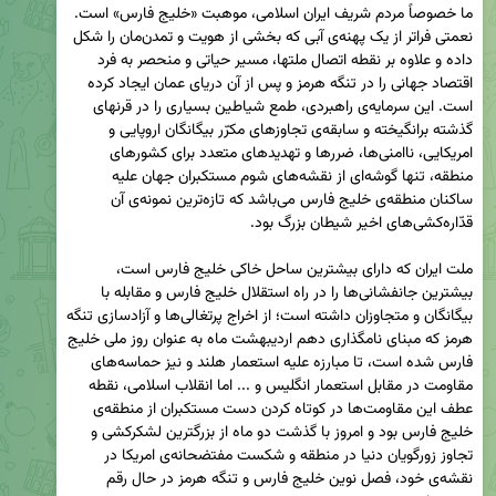
ما خصوصاً مردم شریف ایران اسلامی، موهبت «خلیج فارس» است. 
نعمتی فراتر از یک پهنه‌ی آبی که بخشی از هویت و تمدن‌مان را شکل 
داده و علاوه بر نقطه اتصال ملتها، مسیر حیاتی و منحصر به فرد 
اقتصاد جهانی را در تنگه هرمز و پس از آن دریای عمان ایجاد کرده 
است. این سرمایه‌ی راهبردی، طمع شیاطین بسیاری را در قرنهای 
گذشته برانگیخته و سابقه‌ی تجاوزهای مکرّر بیگانگان اروپایی و 
امریکایی، ناامنی‌ها، ضررها و تهدیدهای متعدد برای کشورهای 
منطقه، تنها گوشه‌ای از نقشه‌های شوم مستکبران جهان علیه 
ساکنان منطقه‌ی خلیج فارس می‌باشد که تازه‌ترین نمونه‌ی آن 
ملت ایران که دارای بیشترین ساحل خاکی خلیج فارس است، 
بیشترین جانفشانی‌ها را در راه استقلال خلیج فارس و مقابله با 
بیگانگان و متجاوزان داشته است؛ از اخراج پرتغالی‌ها و آزادسازی تنگه 
هرمز که مبنای نامگذاری دهم اردیبهشت ماه به عنوان روز ملی خلیج 
فارس شده است، تا مبارزه علیه استعمار هلند و نیز حماسه‌های 
مقاومت در مقابل استعمار انگلیس و ... اما انقلاب اسلامی، نقطه 
عطف این مقاومت‌ها در کوتاه کردن دست مستکبران از منطقه‌ی 
خلیج فارس بود و امروز با گذشت دو ماه از بزرگترین لشکرکشی و 
تجاوز زورگویان دنیا در منطقه و شکست مفتضحانه‌ی امریکا در 
نقشه‌ی خود، فصل نوین خلیج فارس و تنگه هرمز در حال رقم 