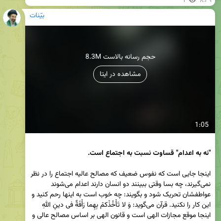
1
۸:۳۹
بیّنات
8.3M حجم رسانه بالاست
مشاهده در ایتا
1:05
"نه به اعدام" قساوت نسبت به اجتماع است.
اینجا جایی است که نفوس ضعیف که مصالح عالیه اجتماع را در نظر 
نمی‌گیرند، چه بسا وقتی ببینند دو انسان دارند اعدام می‌شوند 
عواطفشان‌ تحریک شود و بگویند: چه خوب است به اینها رحم کنید و 
این کار را نکنید. قرآن می‌گوید: وَ لا تَأْخُذْکمْ بِهِما رَأْفَةٌ فی دینِ اللهِ 
اینجا موقع مجازات الهی است و قانون الهی بر اساس مصالح عالی و 