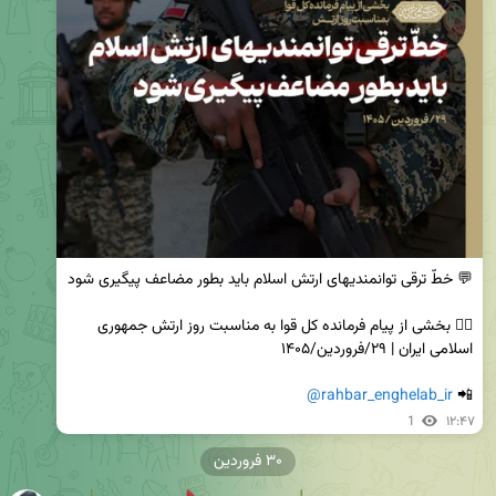
✍🏼 بخشی از پیام فرمانده کل قوا به مناسبت روز ارتش جمهوری 
@rahbar_enghelab_ir
📲 
1
۱۲:۴۷
۳۰ فروردین