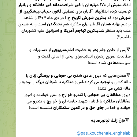
انقلاب،
بیش از ۱۷۰ مرتبه
 آن را 
غیر شرافتمندانه،غیر عاقلانه و زیانبار
توصیف کرده اند!(بهانه آقایان برای تعطیلی قانون حجاب،
پیشگیری از 
شورش
 بود که 
بدترین شورش تاریخ ج.ا
 در دی ماه ۱۴۰۴ را شاهد 
بودیم.
بهانه
همان آقایان
 برای مذاکره هم 
نجنگیدن
 است و به همین 
علت باید منتظر 
شدیدترین تهاجم آمریکا
و اسرائیل
 علیه کشورمان 
🔻پس از دادن جام زهر به حضرت امام،
سرپیچی
 از دستورات و 
مطالبات صریح رهبران انقلاب،برای برخی از اهالی قدرت و 
سیاست،
عادی
🔻همان‌هایی که دیروز 
عادی شدن بی
حجابی
 و برهنگی زنان
 را 
ماله کشی و 
توجیه
 می کردند،امروز 
مذاکره با شیطان
بزرگ
 را توجیه و 
ماله کشی
دیروز 
مخالفان بی حجابی
 را 
تندرو،خوارج
 و...می خواندند و امروز 
مخالفان مذاکره
 با قاتلان شهید خامنه ای را 
خوارج و تندرو
 می 
خوانند و خدا در 
جای حق و در کمین
ستمکاران
 🔻
«إِنَّ رَبَّكَ لَبِالمِرصادِ»
@pas_kouchehaie_enghelab