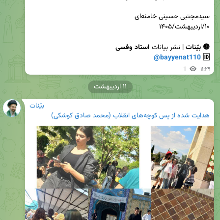
🟡 بیّنات
 | نشر بیانات 
@bayyenat110
🆔 
1
۱۱:۲۹
۱۱ اردیبهشت
بیّنات
هدایت شده از
پس کوچه‌های انقلاب (محمد صادق کوشکی)