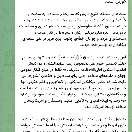
ملت‌های منطقه خلیج فارس که سال‌های متمادی به سکوت و 
ذلّت‌پذیریِ حاکمان در برابر زورگویان و تجاوزکاران عادت کرده بودند، 
در شصت روز گذشته جلوه‌های زیبای صلابت، هوشیاری و مجاهدت 
دلاورمردان نیروهای دریایی ارتش و سپاه را در کنار غیرت و 
سلحشوری مردم و جوانان خطّه‌‌ی جنوب ایران عزیز در نفی سلطه‌ی 
امروز به عنایات حضرت حق جَلَّ‌وعَلا و به برکت خون شهدای مظلوم 
جنگ تحمیلی سوم علی‌الخصوص رهبر عظیم‌الشأن و دوراندیش 
انقلاب اسلامی اعلی‌الله‌مقامه‌الشریف، نه فقط در میان افکار عمومی 
جهان و ملت‌های منطقه، حتی برای سلاطین و حاکمان کشورها نیز 
ثابت شد که حضور بیگانگان امریکایی و لانه‌گزینی و آشیانه‌کردن آنها 
در سرزمین‌های خلیج فارس، مهمترین عامل ناامنی در منطقه است 
و پایگاه‌های پوشالی امریکا تاب و توان تأمین امنیت خود را نیز ندارد، 
چه‌ رسد به اینکه امیدی به تأمین امنیت وابستگان و امریکاپرستان 
به حول و قوّه الهی آینده‌ی درخشان منطقه‌ی خلیج فارس، آینده‌ای 
بدون امریکا و در خدمت پیشرفت، آسایش و رفاه ملت‌هایش خواهد 
بود. ما با همسایگان‌مان در پهنه‌ی آبی خلیج فارس و دریای عمان 