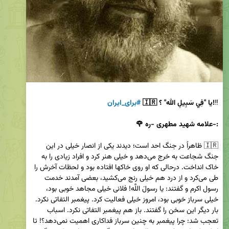
‼️
#برای_ایران
🌹 علامه شهید مطهری -ره-:
🇮🇷 ظاهراً در جنگ احد است؛ دیدند یکی از انصار خیلی در این 
جنگ شجاعت به خرج می‌دهد و خیلی هنر کرد و افراد زیادی را به 
خاک انداخت. درحالی که او روی خاکها افتاده بود و لحظات آخرش را 
طی می‌کرد و از درد هم خیلی رنج می‌کشید، بعضی آمدند خدمت 
رسول اکرم و گفتند: یا رسولَ اللَّه! فلانی خیلی مجاهد خوبی بود، 
خیلی سرباز خوبی بود، امروز خیلی فعالیت کرد. پیغمبر التفاتی نکرد. 
بار دیگر این سخن را گفتند. باز هم پیغمبر التفاتی نکرد. اسباب 
تعجب شد: چرا پیغمبر به چنین سرباز فداکاری اهمیت نمی‌دهد؟! تا 