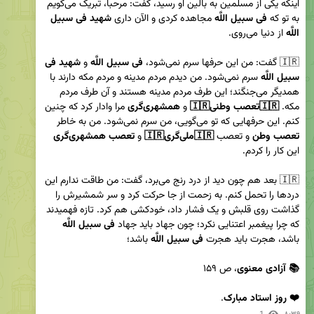
اینکه یکی از مسلمین به بالین او رسید، گفت: مرحبا، تبریک می‌گویم 
به تو که 
فی سبیل اللَّه 
مجاهده کردی و الآن داری 
شهید فی سبیل 
اللَّه
🇮🇷 گفت: من این حرفها سرم نمی‌شود، 
فی سبیل اللَّه
 و 
شهید فی 
سبیل اللَّه
 سرم نمی‌شود. من دیدم مردم مدینه و مردم مکه دارند با 
همدیگر می‌جنگند؛ این طرف مردم مدینه هستند و آن طرف مردم 
مکه. 
🇮🇷تعصب وطنی🇮🇷
 و 
همشهری‌گری
 مرا وادار کرد که چنین 
کنم. این حرفهایی که تو می‌گویی، من سرم نمی‌شود. من به خاطر 
تعصب وطن
 و تعصب 
🇮🇷ملی‌گری🇮🇷
 و 
تعصب همشهری‌گری
🇮🇷 بعد هم چون دید از درد رنج‌ می‌برد، گفت: من طاقت ندارم این 
دردها را تحمل کنم. به زحمت از جا حرکت کرد و سر شمشیرش را 
گذاشت روی قلبش و یک فشار داد، خودکشی هم کرد. تازه فهمیدند 
که چرا پیغمبر اعتنایی نکرد؛ چون جهاد باید جهاد
 فی سبیل اللَّه
باشد، هجرت باید هجرت
 فی سبیل اللَّه
📚 آزادی معنوی
❤️ روز استاد مبارک
.