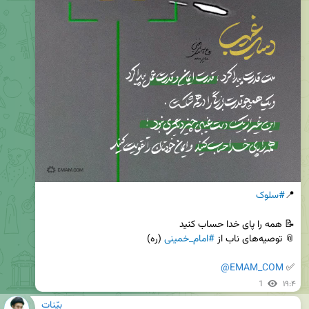
📍
#سلوک
📎 توصیه‌های ناب از 
#امام_خمینی
@EMAM_COM
✅ 
1
۱۹:۴
بیّنات