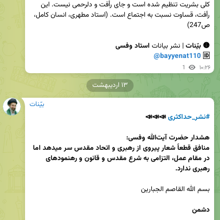
کلی بشریت تنظیم شده است و جای رأفت و دلرحمی نیست. این 
رأفت، قساوت نسبت به اجتماع است. (استاد مطهری، انسان کامل، 
🟡 بیّنات
 | نشر بیانات 
@bayyenat110
🆔 
1
۱۰:۲۶
۱۳ اردیبهشت
بیّنات
#نشر_حداکثری
📣📣📣 
منافق قطعاً شعار پیروی از رهبری و اتحاد مقدس سر میدهد اما 
در مقام عمل، التزامی به شرع مقدس و قانون و رهنمودهای 
رهبری ندارد.
دشمن