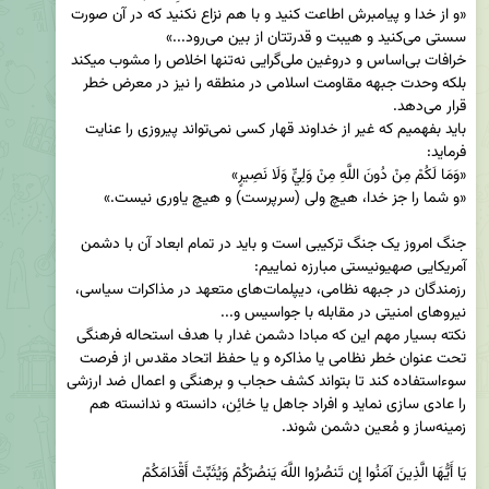
«و از خدا و پیامبرش اطاعت کنید و با هم نزاع نکنید که در آن صورت 
خرافات بی‌اساس و دروغین ملی‌گرایی نه‌تنها اخلاص را مشوب میکند 
بلکه وحدت جبهه مقاومت اسلامی در منطقه را نیز در معرض خطر 
باید بفهمیم که غیر از خداوند قهار کسی نمی‌تواند پیروزی را عنایت 
جنگ امروز یک جنگ ترکیبی است و باید در تمام ابعاد آن با دشمن 
رزمندگان در جبهه نظامی، دیپلمات‌های متعهد در مذاکرات سیاسی، 
نکته بسیار مهم این که مبادا دشمن غدار با هدف استحاله فرهنگی 
تحت عنوان خطر نظامی یا مذاکره و یا حفظ اتحاد مقدس از فرصت 
سوءاستفاده کند تا بتواند کشف حجاب و برهنگی و اعمال ضد ارزشی 
را عادی سازی نماید و افراد جاهل يا خائِن، دانسته و ندانسته هم 
يَا أَيُّهَا الَّذِينَ آمَنُوا إِن تَنصُرُوا اللَّهَ يَنصُرْكُمْ وَيُثَبِّتْ أَقْدَامَكُمْ
