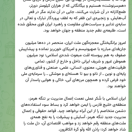
«هم‌سرنوشت» هستیم و بیگانگانی که از هزاران کیلومتر دورتر، 
طمع‌کارانه در آن شرارت می‌کنند، جایی در آن ندارند مگر در قعرِ 
آب‌هایش. و زنجیره‌ی این ظفر که به لطف پروردگار تبارک و تعالی در 
سایه‌ی تدابیر و سیاست‌های مقاومت و راهبرد ایران قوی محقّق شده 
امروز برانگیختگی معجزه‌گون ملت ایران، منحصر در ده‌ها میلیون 
جان‌فدای مبارزه با صهیونیسم و امریکای خون‌ریز نمانده و پیشاپیش 
صفوف به هم پیوسته امّت مبعوث شده‌ی اسلامی؛ نود میلیون 
هموطن غیور و شریف ایرانی داخل و خارج از کشور، تمامی 
ظرفیت‌های هویتی، معنوی، انسانی، علمی، صنعتی و فناوری‌های 
پایه‌ای و نوین ـ از نانو و بیو تا هسته‌ای و موشکی ـ را سرمایه‌ی ‌‌ملی 
خود فرض کرده و همچون مرزهای آبی، خاکی و هوایی پاسدار آن 
ایران اسلامی با شُکر عملی نعمت اِعمال مدیریت بر تنگه هرمز، 
منطقه‌ی خلیج فارس را ایمن خواهد کرد و بساط سوء استفاده‌های 
دشمن متخاصم را از این آبراه برخواهد چید. قواعد حقوقی و اِعمال 
مدیریت جدید تنگه هرمز، آسایش و پیشرفت را به نفع همه‌ی 
ملت‌های منطقه رقم خواهد زد و مواهب اقتصادی آن، دل ملت را 