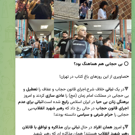
⭕️ 
بی حجابی هم هماهنگ بود؟
🔻در یک 
تبانی 
خلاف شرع،اجرای قانون حجاب و عفاف را 
تعطیل
 و 
بی حجابی در مملکت امام زمان (عج) را 
عادی سازی
 کردند و امروز 
برهنگی زنان بی حیا
 در ایران اسلامی 
رایج
 شده است!
تبانی برای عدم 
اجرای قانون حجاب
 در حالی رخ داد که 
رهبر شهید انقلاب
،بی 
حجابی را 
حرام شرعی و سیاسی
🔻و امروز 
همان افراد
 در حال 
تبانی
 برای 
مذاکره و توافق با قاتلان 
رهبر شهید انقلاب
 هستند! همان مذاکره‌ ای که رهبر شهید 