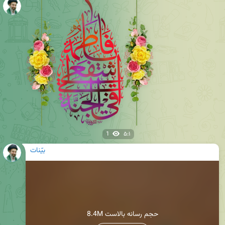
1
۵:۱
بیّنات
8.4M حجم رسانه بالاست