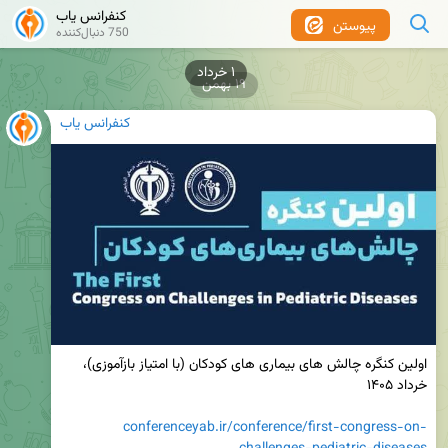
کنفرانس یاب
پیوستن
750 دنبال‌کننده
۱ خرداد
۱۹ بهمن
کنفرانس یاب
اولین کنگره چالش های بیماری های کودکان (با امتیاز بازآموزی)، 
conferenceyab.ir/conference/first-congress-on-