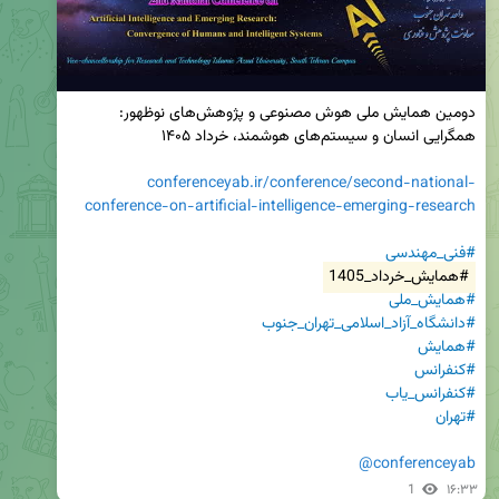
دومین همایش ملی هوش مصنوعی و پژوهش‌های نوظهور: 
conferenceyab.ir/conference/second-national-
conference-on-artificial-intelligence-emerging-research
#فنی_مهندسی
#همایش_خرداد_1405
#همایش_ملی
#دانشگاه_آزاد_اسلامی_تهران_جنوب
#همایش
#کنفرانس
#کنفرانس_یاب
#تهران
@conferenceyab
1
۱۶:۳۳