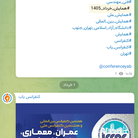
#فنی_مهندسی
#همایش_خرداد_1405
#همایش_ملی
#همایش_بین_المللی
#دانشگاه_آزاد_اسلامی_تهران_جنوب
#همایش
#کنفرانس
#کنفرانس_یاب
#تهران
@conferenceyab
1
۱۰:۱۷
۱ خرداد
کنفرانس یاب