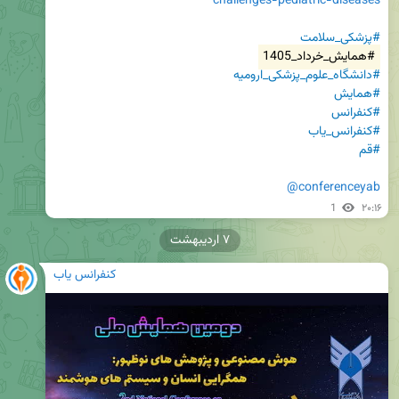
challenges-pediatric-diseases
#پزشکی_سلامت
#همایش_خرداد_1405
#دانشگاه_علوم_پزشکی_ارومیه
#همایش
#کنفرانس
#کنفرانس_یاب
#قم
@conferenceyab
1
۲۰:۱۶
۷ اردیبهشت
کنفرانس یاب