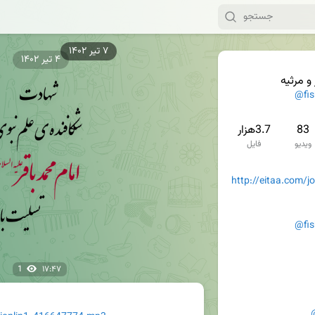
۴ تیر ۱۴۰۲
و مرثیه
@fi
83
3.7هزار
ویدیو
فایل
http://eitaa.com/
@fis
1
۱۷:۴۷