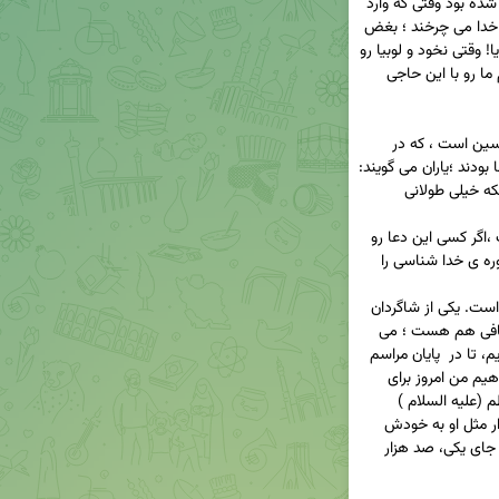
جوانی که سابقه ی خوبی هم نداشت و مکّه نصیبش شده بود وقتی که وارد 
مسجد الحرام شد و دید سیل مردم را که دور خانه ی خدا می چرخند ؛ بغض 
گلویش را گرفت و با خدا خواست حرف بزند گفت: خدایا! وقتی نخود و لوبیا رو 
می خریم ؛ اونها رو با آشغال و درهم می خریم تو هم ما رو با این حاجی 
✅ یکی از بهترین دعا های امروز؛ دعای اباعبدالله الحسین است ، که در 
صحرای عرفات امام حسین به همراه یادانشان در آنجا بودند ؛یاران می گویند:  
امام حسین : اشک می ریختند از اول تا آخر دعا با اینکه خیلی طولانی 
بنا بر این دعای امام حسین ؛ یک دوره ی توحید است ،اگر کسی این دعا رو 
در روز عرفه بخواند وبه ترجمه ی آن توجه بکند ؛یک دوره ی خدا شناسی را 
یکی از چیزهایی که امروز هست ؛ دعا در حق دیگران است. یکی از شاگردان 
امام کاظم (علیه السلام) بود که روایت آن در اصول کافی هم هست ؛ می 
گویند در روز عرفه خیلی گریه می کرد و مزاحمش نشدیم، تا در  پایان مراسم 
دنبالش رفتیم و گفتیم حال خوبی داشتید ؛گفت : ابراهیم من امروز برای 
خودم دعا نکردم. گفتم: چطور! گفت: مولایم امام کاظم (علیه السلام ) 
فرمودند: هرکس برای برادر دینی اش دعا کند؛ صد هزار مثل او به خودش 
برمی گردد. پس بنا بر این برای یکدیگر دعا کنیم که به جای یکی، صد هزار 