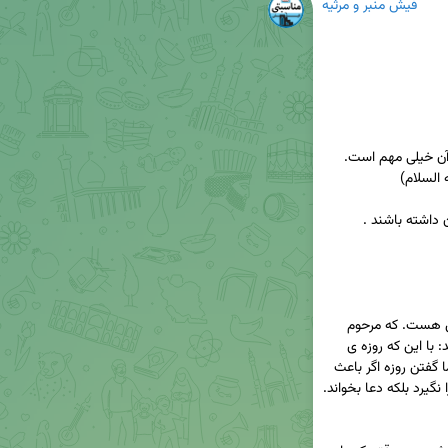
فیش منبر و مرثیه
در روز عرفه اعمالی وارد شده است که سه چهار تا از آن خیلی مهم است. 
✅ نکته ی اول که دعاست ، روز عرفه روز دعا و نیایش هست. که مرحوم 
ملک تبریزی عارف بزرگوار در کتاب المراقبات می فرماید: با این که روزه ی 
امروز در روایت دارد کفارهّ ی روزه ی 90ساله است. اما گفتن روزه اگر باعث 
ضعف کسی می شود که نمی تواند دعا بخواند، روزه را نگیرد بلکه دعا بخواند. 