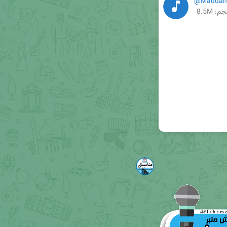
@Maddahi
م: 8.5M