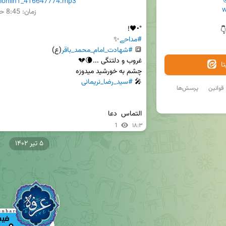
onlin1_416647774.mp3
w
5M
8:45
زمان:
°•🖤!


#مداحے
#شهادت_امام_محمد_باقر
🔳 
م
#سید_رضا_نریمانی
🎤 
پرسش‌ها
قوانین
التماس  دعا
1
۱۸:۳
۵ تیر ۱۴۰۲