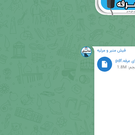
فیش منبر و مرثیه
رفه.pdf
م: 1.8M