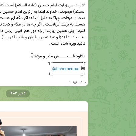
@fishemenbar
🌺 
╰┅─────────┅╯
1
۱۴:۱۰
۶ تیر ۱۴۰۲