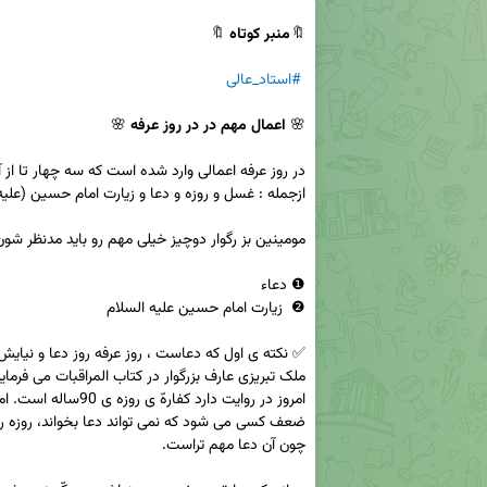
🔖
منبر کوتاه 
#استاد_عالی
🌸 
اعمال مهم در در روز عرفه