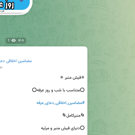
1
۱۴:۹
مضامین اخلاقی دعای ع
حج
#مضامین_اخلاقی_دعای_عرفه