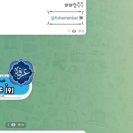
@fishemenbar
🌺 
╰┅─────────┅╯
1
۱۴:۹
1
۱۴:۱۰