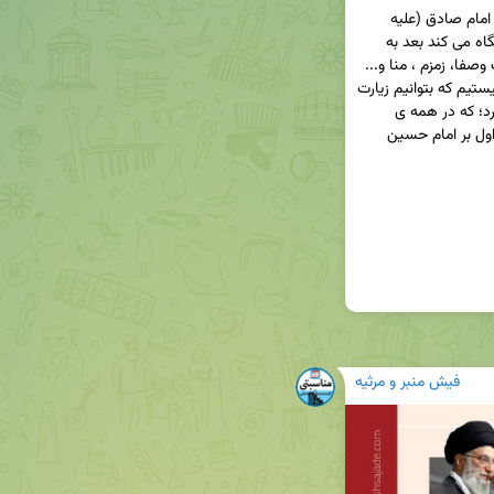
✅ و دومی زیارت امام حسین (علیه السلام) است که امام صادق (علیه 
السلام) فرمودند: خداوند ابتدا به زائرین امام حسین نگاه می کند بعد به 
صحرای عرفات. چرا؟ به دلیل اینکه: اگر مکّه ای هست وصفا، زمزم ، منا و... 
هست به برکت کربلاست . اگر چه ما در مکّه و کربلا نیستیم که بتوانیم زیارت 
کنیم،  ولی همین زیارت از راه دور هم خیلی ارزش دارد؛ که در همه ی 
مناسبت ها (عزا و عید غدیر و قربان و شب قدر و...) اول بر امام حسین 
فیش منبر و مرثیه