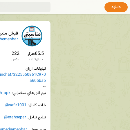
دانلود
فیش منبر 
shemenbar
65.5هزار
222
دنبال‌کننده
عکس
تبلیغات ارزان:

joinchat/3225550861C970
a605bab
نرم افزارهاي سخنراني: 
h_apk
خادم کانال: 
@safir1001
تبلیغ تبادل: 
@erahsepar
منبر صوتی  
@mediamenbar