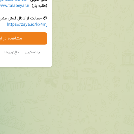
ww.talabeyar.ir
(طلبه یار)  
 حمایت از کانال فیش منبر👇

https://zaya.io/kx4mj
شاهده در ایتا
داغ‌ترین‌ها
چندسکویی