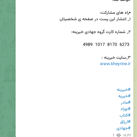
۳_سایت خیرینه : 

www.kheyrine.ir
#خیرینه
#خیریه
#مادر
#نوزاد
#کتاب
#ارزاق
#جهادی
1
۱۸:۴۲