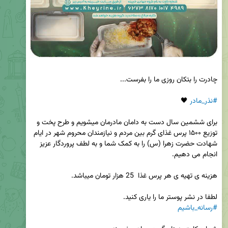
#نذر_مادر
برای ششمین سال دست به دامان مادرمان میشویم و طرح پخت و 
توزیع ۱۵۰۰ پرس غذای گرم بین مردم و نیازمندان محروم شهر در ایام 
شهادت حضرت زهرا (س) را به کمک شما و به لطف پروردگار عزیز 
لطفا در نشر پوستر ما را یاری کنید.

#رسانه_باشیم