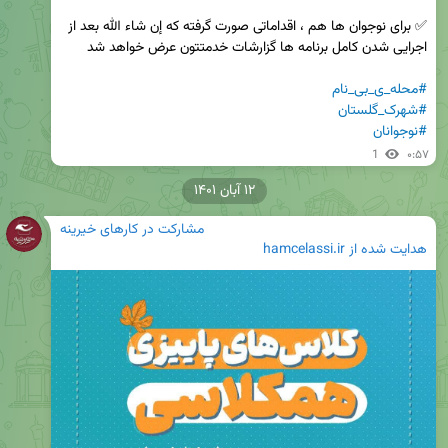
✅ برای نوجوان ها هم ، اقداماتی صورت گرفته که إن شاء الله بعد از 
#محله_ی_بی_نام
#شهرک_گلستان
#نوجوانان
1
۰:۵۷
۱۲ آبان ۱۴۰۱
مشارکت در کارهای خیرینه
هدایت شده از
hamcelassi.ir