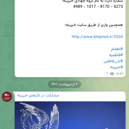
http://www.kheyrine.ir/3534
#اطعام
#فاطمیه
#نذر_فاطمی
#خیرینه
1
۱۶:۴۲
۲ اردیبهشت ۱۴۰۱
مشارکت در کارهای خیرینه