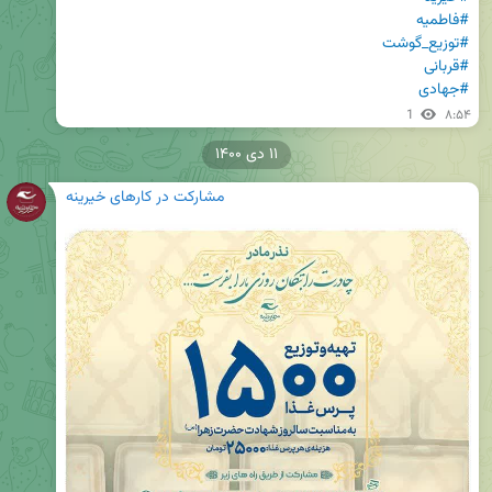
#فاطمیه
#توزیع_گوشت
#قربانی
#جهادی
1
۸:۵۴
۱۱ دی ۱۴۰۰
مشارکت در کارهای خیرینه