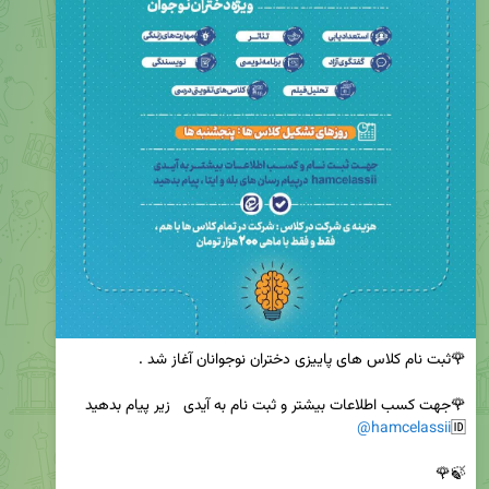
@hamcelassii
🆔