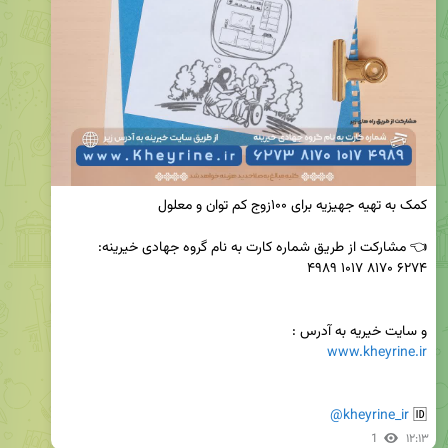
و سایت خیریه به آدرس :

www.kheyrine.ir
@kheyrine_ir
🆔 
1
۱۲:۱۳