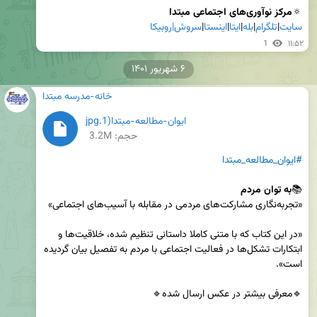
🔅
مرکز نوآوری‌های اجتماعی مبتدا

سایت
|
تلگرام
|
بله
|
ایتا
|
اینستا
|
سروش|
روبیکا
1
۱۱:۵۲
۶ شهریور ۱۴۰۱
خانه-مدرسه مبتدا
ایوان-مطالعه-مبتدا(1.jpg
حجم: 3.2M
#ایوان_مطالعه_مبتدا
📚
به توان مردم

«در این کتاب که با متنی کاملا داستانی تنظیم شده، خلاقیت‌ها و 
ابتکارات تشکل‌ها در فعالیت اجتماعی با مردم به تفصیل بیان گردیده 