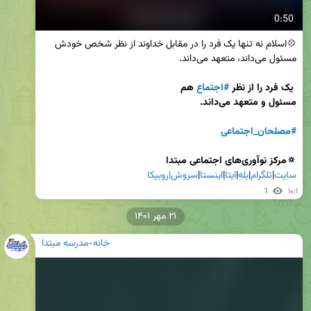
0:50
💠اسلام نه تنها یک فرد را در مقابل خداوند از نظر شخص خودش 
یک فرد را از نظر 
#اجتماع
#مصلحان_اجتماعی
🔅مرکز نوآوری‌های اجتماعی مبتدا

سایت
|
تلگرام
|
بله
|
ایتا
|
اینستا
|
سروش|
روبیکا
1
۱۰:۱
۲۱ مهر ۱۴۰۱
خانه-مدرسه مبتدا