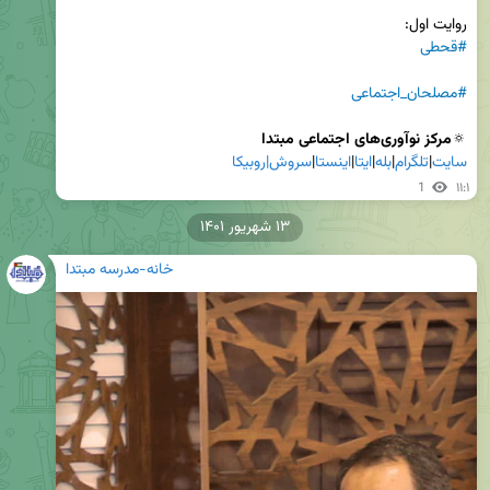
روایت اول:

#قحطی
#مصلحان_اجتماعی
🔅
مرکز نوآوری‌های اجتماعی مبتدا

سایت
|
تلگرام
|
بله
|
ایتا
|
اینستا
|
سروش|
روبیکا
1
۱۱:۱
۱۳ شهریور ۱۴۰۱
خانه-مدرسه مبتدا