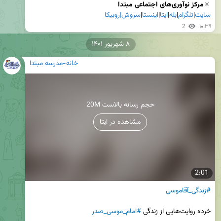
🔅
مرکز نوآوری‌های اجتماعی مبتدا

سایت
|
تلگرام
|
بله
|
ایتا
|
اینستا
|
سروش|
روبیکا
2
۱۰:۳۹
۸ شهریور ۱۴۰۱
خانه-مدرسه مبتدا
20M حجم رسانه بالاست
مشاهده در ایتا
2:01
#زندگی_آقاموسی
خرده روایت‌هایی از زندگی 
#امام_موسی_صدر