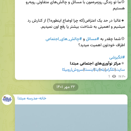
💠ما تو زندگی روزمره‌مون با مسائل و چالش‌های متفاوتی روبه‌رو 
🔸غالبا در حد یک اعتراض(که چرا اوضاع اینطوره؟) از کنارش رد 
💠شما چقدر به 
#مسائل
 و 
#چالش_های_اجتماعی
#انگیزشی
🔅
مرکز نوآوری‌های اجتماعی مبتدا

سایت
|
تلگرام
|
بله
|
ایتا
|
اینستا
|
سروش|
روبیکا
1
۱۷:۲۰
۲۲ مهر ۱۴۰۱
خانه-مدرسه مبتدا