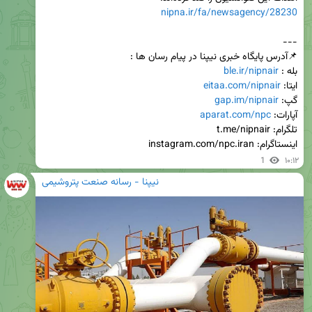
nipna.ir/fa/newsagency/28230
بله : 
ble.ir/nipnair
ایتا: 
eitaa.com/nipnair
گپ: 
gap.im/nipnair
آپارات: 
aparat.com/npc
اینستاگرام: instagram.com/npc.iran
1
۱۰:۱۲
نیپنا - رسانه صنعت پتروشیمی