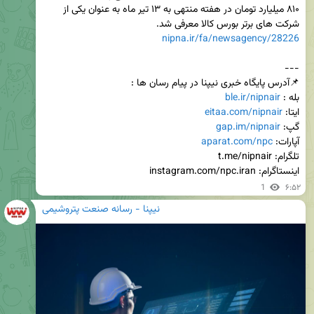
۸۱۰ میلیارد تومان در هفته منتهی به ۱۳ تیر ماه به عنوان یکی از 
شرکت های برتر بورس کالا معرفی شد.

nipna.ir/fa/newsagency/28226
بله : 
ble.ir/nipnair
ایتا: 
eitaa.com/nipnair
گپ: 
gap.im/nipnair
آپارات: 
aparat.com/npc
اینستاگرام: instagram.com/npc.iran
1
۶:۵۲
نیپنا - رسانه صنعت پتروشیمی