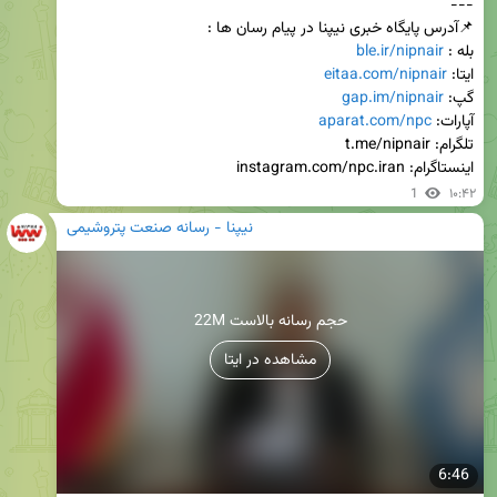
بله : 
ble.ir/nipnair
ایتا: 
eitaa.com/nipnair
گپ: 
gap.im/nipnair
آپارات: 
aparat.com/npc
اینستاگرام: instagram.com/npc.iran
1
۱۰:۴۲
نیپنا - رسانه صنعت پتروشیمی
22M حجم رسانه بالاست
مشاهده در ایتا
6:46