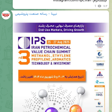
اینستاگرام: instagram.com/npc.iran
1
۷:۲
نیپنا - رسانه صنعت پتروشیمی