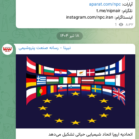
آپارات: 
aparat.com/npc
اینستاگرام: instagram.com/npc.iran
1
۸:۳۲
۱۸ تیر ۱۴۰۴
نیپنا - رسانه صنعت پتروشیمی