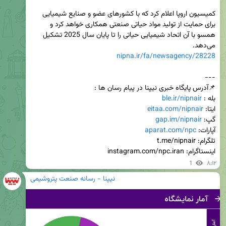
کمیسیون اروپا اعلام کرد که با کشورهای عضو و صنایع شیمیایی 
برای حمایت از تولید مواد حیاتی صنعتی همکاری خواهد کرد و 
همسو با آن اتحاد شیمیایی حیاتی را تا پایان سال 2025 تشکیل 
می‌دهد.

nipna.ir/fa/newsagency/28228
بله : 
ble.ir/nipnair
ایتا: 
eitaa.com/nipnair
گپ: 
gap.im/nipnair
آپارات: 
aparat.com/npc
اینستاگرام: instagram.com/npc.iran
1
۸:۱۲
نیپنا - رسانه صنعت پتروشیمی