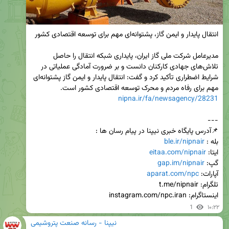
مدیرعامل شرکت ملی گاز ایران، پایداری شبکه انتقال را حاصل 
تلاش‌های جهادی کارکنان دانست و بر ضرورت آمادگی عملیاتی در 
شرایط اضطراری تأکید کرد و گفت: انتقال پایدار و ایمن گاز پشتوانه‌ای 
مهم برای رفاه مردم و محرک توسعه اقتصادی کشور است.

nipna.ir/fa/newsagency/28231
بله : 
ble.ir/nipnair
ایتا: 
eitaa.com/nipnair
گپ: 
gap.im/nipnair
آپارات: 
aparat.com/npc
اینستاگرام: instagram.com/npc.iran
1
۱۰:۲۲
نیپنا - رسانه صنعت پتروشیمی