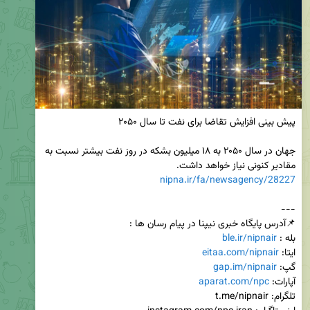
جهان در سال ۲۰۵۰ به ۱۸ میلیون بشکه در روز نفت بیشتر نسبت به 
مقادیر کنونی نیاز خواهد داشت.

nipna.ir/fa/newsagency/28227
بله : 
ble.ir/nipnair
ایتا: 
eitaa.com/nipnair
گپ: 
gap.im/nipnair
آپارات: 
aparat.com/npc