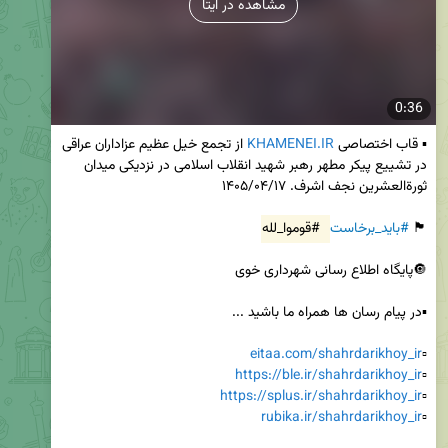
مشاهده در ایتا
0:36
▪️ قاب اختصاصی 
KHAMENEI.IR
 از تجمع خیل عظیم عزاداران عراقی 
در تشییع پیکر مطهر رهبر شهید انقلاب اسلامی در نزدیکی میدان 
🏴 
#باید_برخاست
#قوموا_لله
eitaa.com/shahrdarikhoy_ir
▫️
https://ble.ir/shahrdarikhoy_ir
▫️
https://splus.ir/shahrdarikhoy_ir
▫️
rubika.ir/shahrdarikhoy_ir
▫️