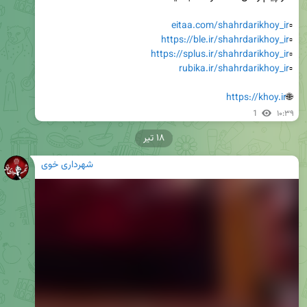
eitaa.com/shahrdarikhoy_ir
▫️
https://ble.ir/shahrdarikhoy_ir
▫️
https://splus.ir/shahrdarikhoy_ir
▫️
rubika.ir/shahrdarikhoy_ir
▫️
https://khoy.ir
🌐
1
۱۰:۳۹
۱۸ تیر
شهرداری خوی