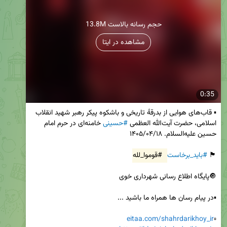
13.8M حجم رسانه بالاست
مشاهده در ایتا
0:35
▪️ قاب‌های هوایی از بدرقۀ تاریخی و باشکوه پیکر رهبر شهید انقلاب 
اسلامی، حضرت آیت‌الله العظمی 
#حسینی
 خامنه‌ای در حرم امام 
🏴 
#باید_برخاست
#قوموا_لله
eitaa.com/shahrdarikhoy_ir
▫️