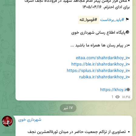
▪️ محل قرار گرفتن پیکر امام مجاهد شهید در فرودگاه نجف اشرف 
🏴 
#باید_برخاست
#قوموا_لله
eitaa.com/shahrdarikhoy_ir
▫️
https://ble.ir/shahrdarikhoy_ir
▫️
https://splus.ir/shahrdarikhoy_ir
▫️
rubika.ir/shahrdarikhoy_ir
▫️
https://khoy.ir
🌐
1
۱۸:۴۵
۱۷ تیر
شهرداری خوی
▪️  تصاویری از تراکم جمعیت حاضر در میدان ثورةالعشرین نجف 