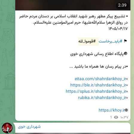
2:39
▪️ تشییع پیکر مطهر رهبر شهید انقلاب اسلامی بر دستان مردم حاضر 
در رواق الزهرا سلام‌الله‌علیها؛ حرم امیرالمؤمنین علیه‌السلام. 
🏴 
#باید_برخاست
#قوموا_لله
eitaa.com/shahrdarikhoy_ir
▫️
https://ble.ir/shahrdarikhoy_ir
▫️
https://splus.ir/shahrdarikhoy_ir
▫️
rubika.ir/shahrdarikhoy_ir
▫️
https://khoy.ir
🌐
1
۱۰:۳۷
شهرداری خوی