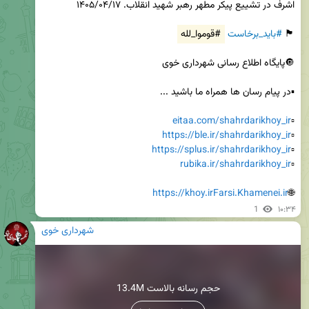
🏴 
#باید_برخاست
#قوموا_لله
eitaa.com/shahrdarikhoy_ir
▫️
https://ble.ir/shahrdarikhoy_ir
▫️
https://splus.ir/shahrdarikhoy_ir
▫️
rubika.ir/shahrdarikhoy_ir
▫️
https://khoy.irFarsi.Khamenei.ir
🌐
1
۱۰:۳۴
شهرداری خوی
13.4M حجم رسانه بالاست