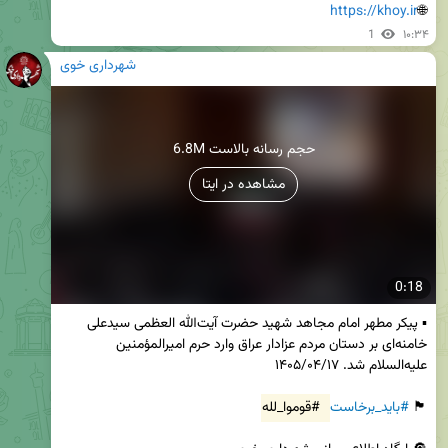
https://khoy.ir
🌐
1
۱۰:۳۴
شهرداری خوی
6.8M حجم رسانه بالاست
مشاهده در ایتا
0:18
▪️ پیکر مطهر امام مجاهد شهید حضرت آیت‌الله العظمی سیدعلی 
خامنه‌ای بر دستان مردم عزادار عراق وارد حرم امیرالمؤمنین 
🏴 
#باید_برخاست
#قوموا_لله