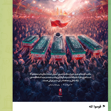
🏴 
قوموا لله
