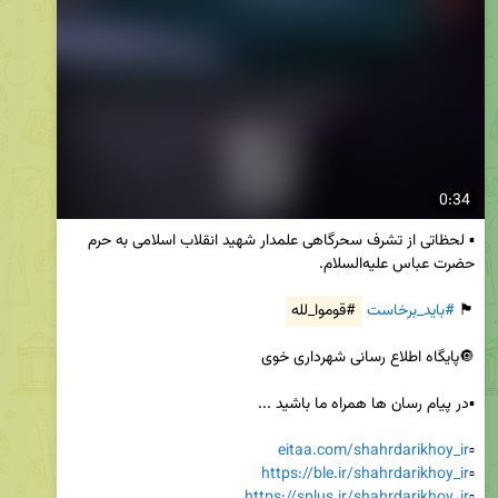
0:34
▪️ لحظاتی از تشرف سحرگاهی علمدار شهید انقلاب اسلامی به حرم 
🏴 
#باید_برخاست
#قوموا_لله
eitaa.com/shahrdarikhoy_ir
▫️
https://ble.ir/shahrdarikhoy_ir
▫️