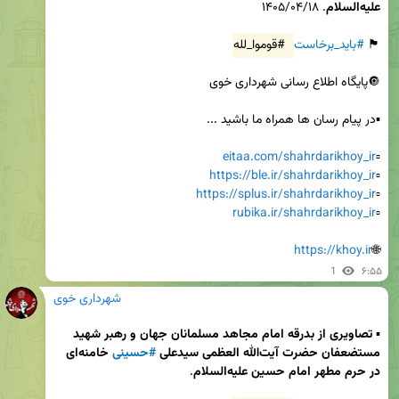
علیه‌السلام
🏴 
#باید_برخاست
#قوموا_لله
eitaa.com/shahrdarikhoy_ir
▫️
https://ble.ir/shahrdarikhoy_ir
▫️
https://splus.ir/shahrdarikhoy_ir
▫️
rubika.ir/shahrdarikhoy_ir
▫️
https://khoy.ir
🌐
1
۶:۵۵
شهرداری خوی
▪️
 تصاویری از بدرقه امام مجاهد مسلمانان جهان و رهبر شهید 
مستضعفان حضرت آیت‌الله العظمی سیدعلی 
#حسینی
 خامنه‌ای 
در حرم مطهر امام حسین علیه‌السلام