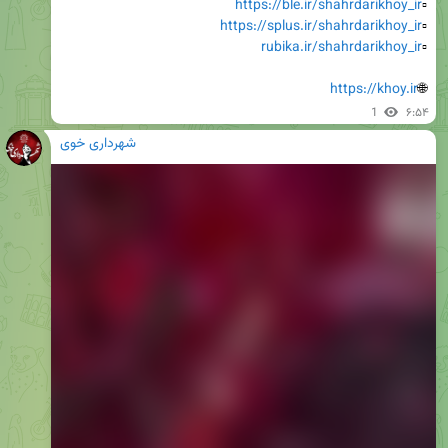
https://ble.ir/shahrdarikhoy_ir
▫️
https://splus.ir/shahrdarikhoy_ir
▫️
rubika.ir/shahrdarikhoy_ir
▫️
https://khoy.ir
🌐
1
۶:۵۴
شهرداری خوی