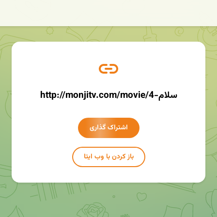
http://monjitv.com/movie/سلام-4
اشتراک گذاری
باز کردن با وب ایتا