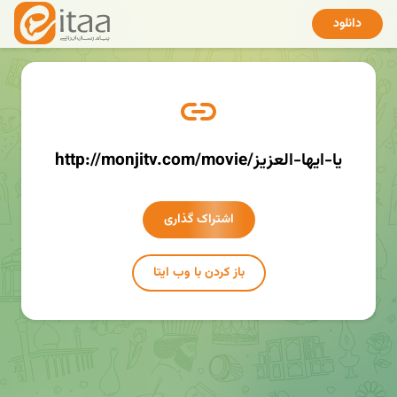
دانلود
http://monjitv.com/movie/یا-ایها-العزیز
اشتراک گذاری
باز کردن با وب ایتا