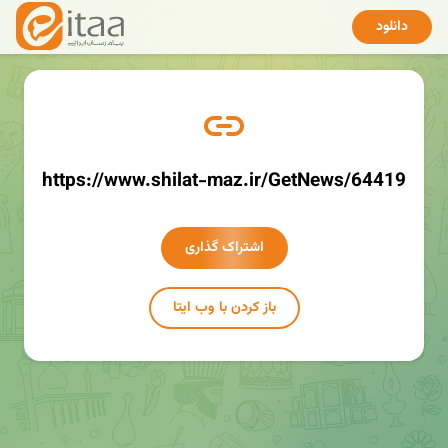
دانلود
https://www.shilat-maz.ir/GetNews/64419
اشتراک گذاری
باز کردن با وب ایتا