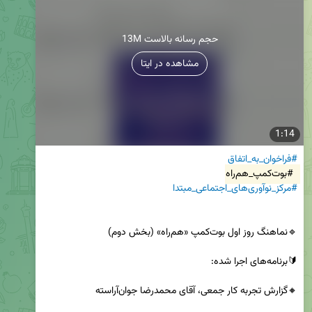
13M حجم رسانه بالاست
مشاهده در ایتا
1:14
#فراخوان_به_اتفاق
#بوت‌کمپ_هم‌راه
#مرکز_نوآوری‌های_اجتماعی_مبتدا