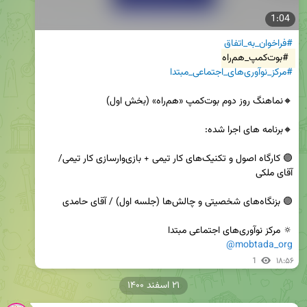
1:04
#فراخوان_به_اتفاق
#بوت‌کمپ_هم‌راه
#مرکز_نوآوری‌های_اجتماعی_مبتدا
🟣 کارگاه اصول و تکنیک‌های کار تیمی + بازی‌وارسازی کار تیمی/ 
🔅 مرکز نوآوری‌های اجتماعی مبتدا

@mobtada_org
1
۱۸:۵۶
۲۱ اسفند ۱۴۰۰