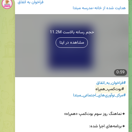
فراخوان به اتفاق
هدایت شده از
خانه-مدرسه مبتدا
11.2M حجم رسانه بالاست
مشاهده در ایتا
0:59
#فراخوان_به_اتفاق
#بوت‌کمپ_هم‌راه
#مرکز_نوآوری‌های_اجتماعی_مبتدا