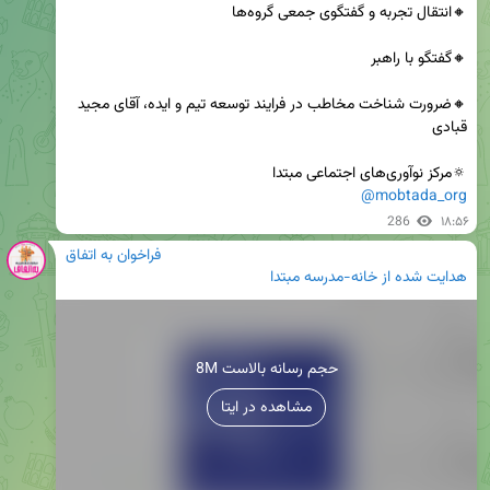
🔸ضرورت شناخت مخاطب در فرایند توسعه تیم و ایده، آقای مجید 
🔅مرکز نوآوری‌های اجتماعی مبتدا

@mobtada_org
286
۱۸:۵۶
فراخوان به اتفاق
هدایت شده از
خانه-مدرسه مبتدا
8M حجم رسانه بالاست
مشاهده در ایتا