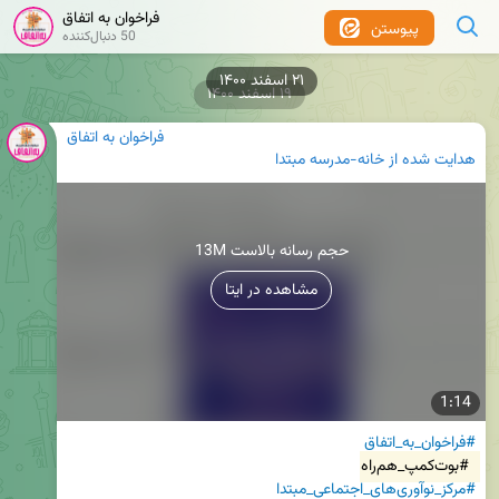
فراخوان به اتفاق
پیوستن
50 دنبال‌کننده
۲۱ اسفند ۱۴۰۰
۱۹ اسفند ۱۴۰۰
فراخوان به اتفاق
هدایت شده از
خانه-مدرسه مبتدا
13M حجم رسانه بالاست
مشاهده در ایتا
1:14
#فراخوان_به_اتفاق
#بوت‌کمپ_هم‌راه
#مرکز_نوآوری‌های_اجتماعی_مبتدا