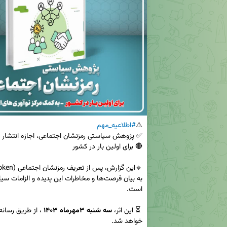
⚠️
#اطلاعیه_مهم
 ⏳ این اثر، 
سه شنبه ۳مهرماه ۱۴۰۳