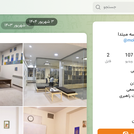
۱۳ شهریور ۱۴۰۳
ه مبتدا
@mob
2
107
ویدیو
فایل
ن