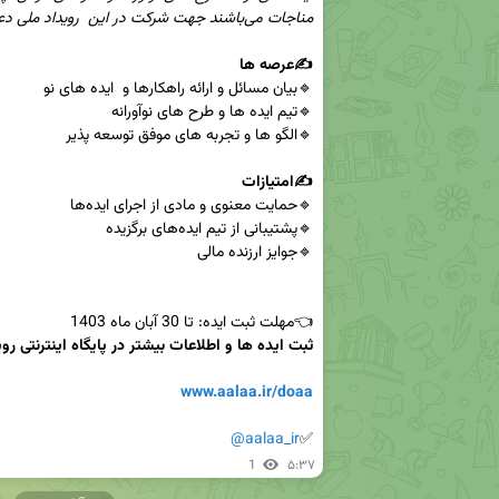
✍️عرصه ها

✍️امتیازات

👈مهلت ثبت ایده: تا 30 آبان ماه 1403

www.aalaa.ir/doaa
@aalaa_ir
✅
1
۵:۳۷