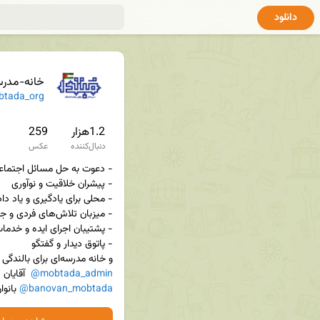
دانلود
خانه-مدرس
tada_org
1.2هزار
259
دنبال‌کننده
عکس
و خانه مدرسه‌ای برای بالندگی

@mobtada_admin
  آقایان

@banovan_mobtada
 بانوا