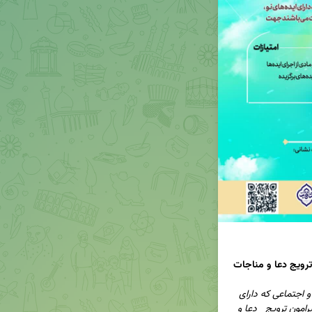
🔹صمیمانه از همه دغدغه مندان  و  نوآوران فرهنگی و اجتماعی که دارای 
ایده ‌های نو  ،  طرح های نوآورانه و الگوهای موفق  پیرامون ترویج   دعا و 