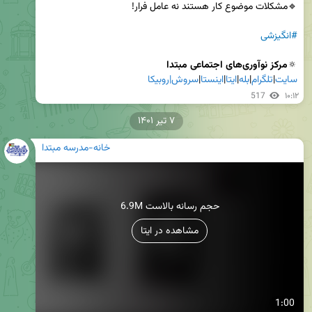
#انگیزشی
🔅
مرکز نوآوری‌های اجتماعی مبتدا

سایت
|
تلگرام
|
بله
|
ایتا
|
اینستا
|
سروش|
روبیکا
517
۱۰:۱۲
۷ تیر ۱۴۰۱
خانه-مدرسه مبتدا
6.9M حجم رسانه بالاست
مشاهده در ایتا
1:00