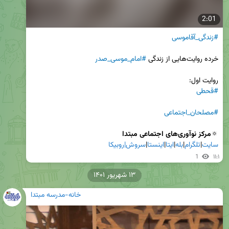
2:01
#زندگی_آقاموسی
خرده روایت‌هایی از زندگی 
#امام_موسی_صدر
روایت اول:

#قحطی
#مصلحان_اجتماعی
🔅
مرکز نوآوری‌های اجتماعی مبتدا

سایت
|
تلگرام
|
بله
|
ایتا
|
اینستا
|
سروش|
روبیکا
1
۱۱:۱
۱۳ شهریور ۱۴۰۱
خانه-مدرسه مبتدا