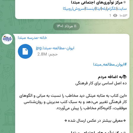
🔅
مرکز نوآوری‌های اجتماعی مبتدا

سایت
|
تلگرام
|
بله
|
ایتا
|
اینستا
|
سروش|
روبیکا
1
۱۰:۵۳
۱۱ مرداد ۱۴۰۱
خانه-مدرسه مبتدا
ایوان-مطالعه-مبتدا.jpg
حجم: 2.8M
#ایوان_مطالعه_مبتدا
📚
به اضافه مردم

«این کتاب به مثابه عینکی دید مخاطب را نسبت به مبانی و الگو‌های 
کار فرهنگی تغییر می‌دهد و به سبک کتب مدیریتی و روان‌شناسی 