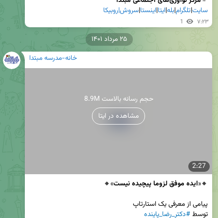
🔅
مرکز نوآوری‌های اجتماعی مبتدا

سایت
|
تلگرام
|
بله
|
ایتا
|
اینستا
|
سروش|
روبیکا
1
۷:۲۳
۲۵ مرداد ۱۴۰۱
خانه-مدرسه مبتدا
8.9M حجم رسانه بالاست
مشاهده در ایتا
2:27
🔸«
ایده موفق لزوما پیچیده نیست
توسط 
#دکتر_رضا_پاینده