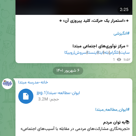
2:25
🔸«
استمرار یک حرکت، کلید پیروزی آن
#انگیزشی
🔅
مرکز نوآوری‌های اجتماعی مبتدا

سایت
|
تلگرام
|
بله
|
ایتا
|
اینستا
|
سروش|
روبیکا
1
۱۱:۵۲
۶ شهریور ۱۴۰۱
خانه-مدرسه مبتدا
ایوان-مطالعه-مبتدا(1.jpg
حجم: 3.2M
#ایوان_مطالعه_مبتدا
📚
به توان مردم
