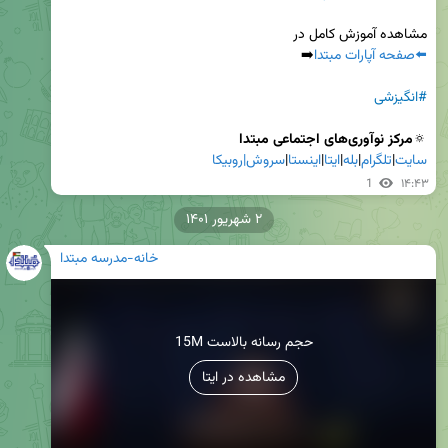
مشاهده آموزش کامل در

⬅️صفحه آپارات مبتدا
#انگیزشی
🔅
مرکز نوآوری‌های اجتماعی مبتدا

سایت
|
تلگرام
|
بله
|
ایتا
|
اینستا
|
سروش|
روبیکا
1
۱۴:۴۳
۲ شهریور ۱۴۰۱
خانه-مدرسه مبتدا
15M حجم رسانه بالاست
مشاهده در ایتا