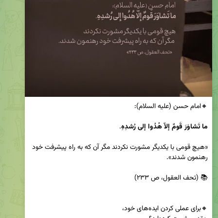
ما تَشاوَرَ قَومٌ إلاّ هُدُوا إلى رُشدِهِ
«هیچ قومى با یکدیگر مشورت نکردند مگر آن که به راه پیشرفت خود 