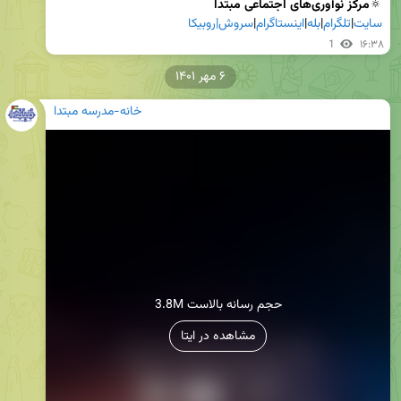
🔅
مرکز نوآوری‌های اجتماعی مبتدا

سایت
|
تلگرام
|
بله
|
اینستاگرام
|
سروش|
روبیکا
1
۱۶:۳۸
۶ مهر ۱۴۰۱
خانه-مدرسه مبتدا
3.8M حجم رسانه بالاست
مشاهده در ایتا