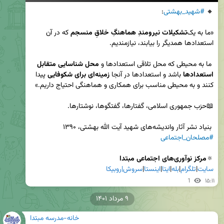
🔸 
#شهید_بهشتی
«ما به یک‌
تشکیلات نیرومندِ هماهنگِ خلاقِ منسجم 
که در آن 
 ما به محیطی که محل تلاقی استعدادها و 
محل شناسایی متقابل 
استعدادها
 باشد و استعدادها در آنجا 
زمینه‌ای برای شکوفایی
 پیدا 
 بنیاد نشر آثار واندیشه‌های شهید آیت الله بهشتی، ۱۳۹۰

#مصلحان_اجتماعی
🔅
مرکز نوآوری‌های اجتماعی مبتدا

سایت
|
تلگرام
|
بله
|
ایتا
|
اینستا
|
سروش|
روبیکا
1
۱۵:۱۱
۹ مرداد ۱۴۰۱
خانه-مدرسه مبتدا